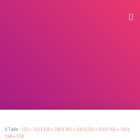
Taille :
150 × 150
|
300 × 280
|
360 × 240
|
230 × 350
|
160 × 160
|
598 × 558