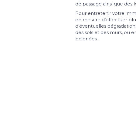
de passage ainsi que des
Pour entretenir votre imme
en mesure d’effectuer plus
d’éventuelles dégradations (
des sols et des murs, ou e
poignées.
re service de nettoyage de copropriétés et immeubles
, n’hé
06.21.12.04.36
.