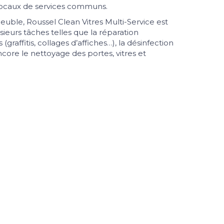
locaux de services communs.
uble, Roussel Clean Vitres Multi-Service est
ieurs tâches telles que la réparation
graffitis, collages d’affiches…), la désinfection
ncore le nettoyage des portes, vitres et
sitez pas à nous
contacter
au