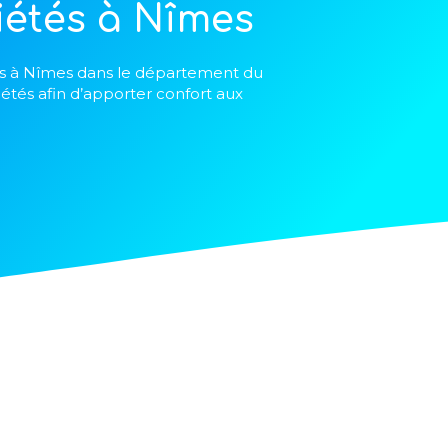
iétés à Nîmes
és à Nîmes dans le département du
iétés afin d’apporter confort aux