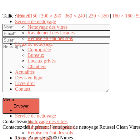
Taille :
Accueil
150 × 150
|
300 × 280
|
360 × 240
|
230 × 350
|
160 × 160
|
5
Service de nettoyage
Nettoyage des vitres
Ravalement des façades
Remise en état des sols
Lieux de nettoyage
Copropriété
Bureaux
Locaux privés
Chantiers
Actualités
Devis en ligne
Livre d’or
Contact
Menu
Accueil
Service de nettoyage
Contactez-nous
Nettoyage des vitres
Contactez dès à présent l’entreprise de nettoyage Roussel Clean Vitres
Ravalement des façades
Remise en état des sols
15 rue Auguste 30000 Nîmes
Lieux de nettoyage