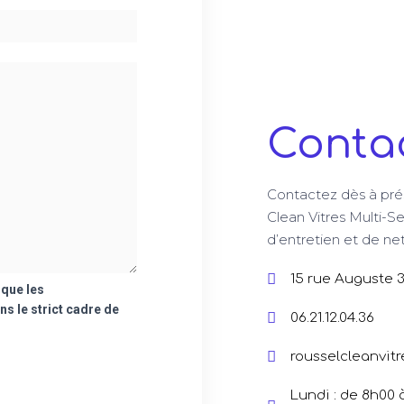
Conta
Contactez dès à pré
Clean Vitres Multi-Se
d’entretien et de n
15 rue Auguste 
 que les
ns le strict cadre de
06.21.12.04.36
rousselcleanvit
Lundi : de 8h00 