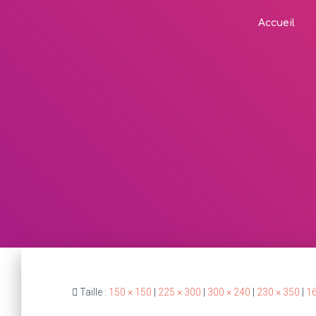
Accueil
Taille :
150 × 150
|
225 × 300
|
300 × 240
|
230 × 350
|
16